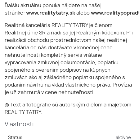
Ďalšiu aktuálnu ponuka nájdete na našej
stránke:
www.realitytatry.sk
alebo
www.realitypopradt
Realitná kancelária REALITY TATRY je členom
Realitnej únie SR a riadi sa jej Realitným kódexom. Pri
realizácii obchodu prostredníctvom našej realitnej
kancelária od nás dostávate v konečnej cene
nehnuteľnosti kompletný servis vrátane
vypracovania zmluvnej dokumentácie, poplatku
spojeného s overením podpisov na kúpnych
zmluvách ako aj základného poplatku spojeného s
podaním návrhu na vklad vlastníckeho práva. Provízia
je už zahrnutá v cene nehnuteľnosti.
© Text a fotografie sú autorským dielom a majetkom
REALITY TATRY.
Vlastnosti
Status:
aktívne