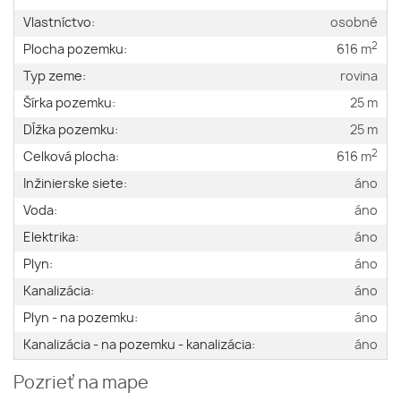
Vlastníctvo:
osobné
2
Plocha pozemku:
616 m
Typ zeme:
rovina
Šírka pozemku:
25 m
Dĺžka pozemku:
25 m
2
Celková plocha:
616 m
Inžinierske siete:
áno
Voda:
áno
Elektrika:
áno
Plyn:
áno
Kanalizácia:
áno
Plyn - na pozemku:
áno
Kanalizácia - na pozemku - kanalizácia:
áno
Pozrieť na mape