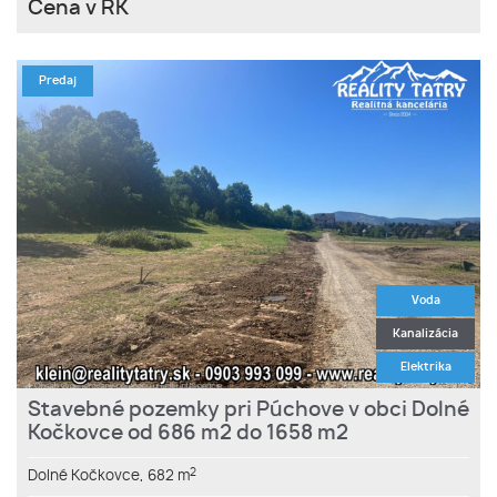
Cena v RK
Predaj
Voda
Kanalizácia
Elektrika
Stavebné pozemky pri Púchove v obci Dolné
Kočkovce od 686 m2 do 1658 m2
2
Dolné Kočkovce,
682 m