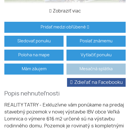
Zobraziť viac
Pridať medzi obľúbené
Sledovať ponuku
Poslať známemu
Poloha na mape
Vytlačiť ponuku
Mám záujem
Mesačná splátka
Zdieľať na Facebooku
Popis nehnuteľnosti
REALITY TATRY - Exkluzívne vám ponúkame na predaj
stavebný pozemok v novej výstavbe IBV obce Veľká
Lomnica o výmere 616 m2 určené sú na výstavbu
rodinného domu. Pozemok je rovinatý s kompletnými