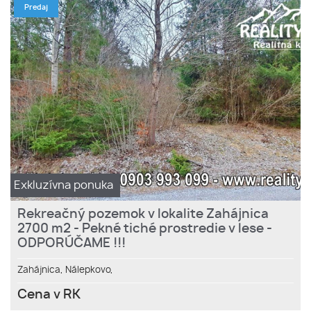
Predaj
Exkluzívna ponuka
Rekreačný pozemok v lokalite Zahájnica
2700 m2 - Pekné tiché prostredie v lese -
ODPORÚČAME !!!
Zahájnica,
Nálepkovo,
Cena v RK