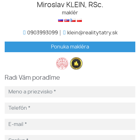
Miroslav KLEIN, RSc.
maklér
0903993099
klein@realitytatry.sk
Ponuka makléra
Radi Vám poradíme