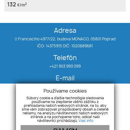
132
2
€/m
Adresa
Francisciho 4977/22, budova MONACO, 05801 Poprad
IČO: 14375915 DIČ: 1020689681
Telefón
+421 903 993 099
E-mail
klein@realitytatry.sk
Používame cookies
Súbory cookie a ďalšie technológie sledovania
používame na zlepšenie vášho zážitku z
Úvod
Priestory
prehliadania našich webových stránok, na to, aby
Nehnuteľnosti
Chaty
sme vám zobrazovali prispôsobený obsah a cielené
reklamy, na analýzu návštevnosti našich webových
Byty
Ponuka/dopyt
stránok a na pochopenie toho, odkiaľ naši
návštevníci prichádzajú.
Viac info
Domy
Kontakt