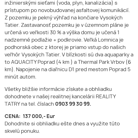
inžinierskými sieťami (voda, plyn, kanalizácia) s
prístupom po novobudovanej asfaltovej komunikácií.
Z pozemku je pekný výhľad na končiare Vysokých
Tatier. Zastavanosť pozemku je v územnom pláne je
určená vo veľkosti 30 % a výška domu je učená 1
nadzemné podlažie + podkrovie. Veľká Lomnica je
podhorská obec z ktorej je priamo vstup do našich
veľhôr Vysokých Tatier. V blízkosti sú dva aquaparky a
to AQUACITY Poprad (4 km ) a Thermal Park Vrbov (6
km). Napojenie na diaľnicu D1 pred mestom Poprad 5
minút autom.
Všetky bližšie informácie získate a obhliadku
dohodnete v našej realitnej kancelárii REALITY
TATRY na tel. číslach
0903 99 30 99.
CENA:
137 000,- Eur
Dohodnite si obhliadku ešte dnes a využite túto
skvelú ponuku.