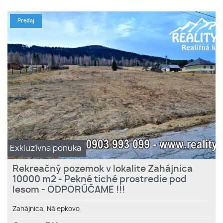
Predaj
Exkluzívna ponuka
Rekreačný pozemok v lokalite Zahájnica
10000 m2 - Pekné tiché prostredie pod
lesom - ODPORÚČAME !!!
Zahájnica,
Nálepkovo,