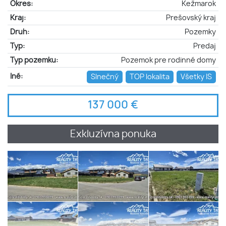
Okres:
Kežmarok
Kraj:
Prešovský kraj
Druh:
Pozemky
Typ:
Predaj
Typ pozemku:
Pozemok pre rodinné domy
Iné:
Slnečný
TOP lokalita
Všetky IS
137 000 €
Exkluzívna ponuka