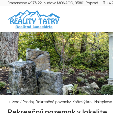
Francisciho 4977/22, budova MONACO, 05801 Poprad
+42
Úvod
/
Predaj, Rekreačné pozemky, Košický kraj, Nálepkovo
Rekreačný pozemok v lokalite