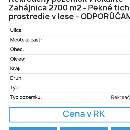
Zahájnica 2700 m2 - Pekné tic
prostredie v lese - ODPORÚČAM
Ulica:
Mestská časť:
Obec:
Okres:
Kraj:
Druh:
Typ:
Typ pozemku:
Rekrea
Cena v RK