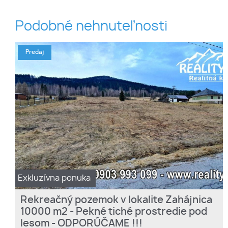
Podobné nehnuteľnosti
Predaj
Exkluzívna ponuka
Rekreačný pozemok v lokalite Zahájnica
10000 m2 - Pekné tiché prostredie pod
lesom - ODPORÚČAME !!!