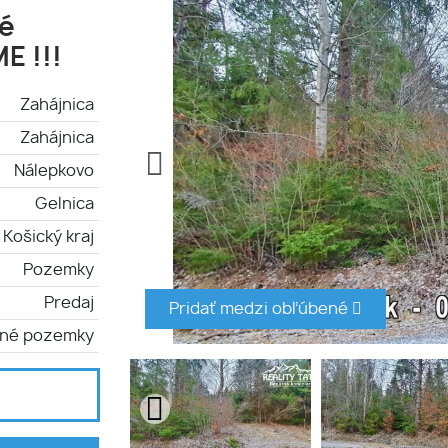
hé
E !!!
Zahájnica
Zahájnica
Nálepkovo
Gelnica
Košický kraj
Pozemky
Predaj
Pridať medzi obľúbené
čné pozemky