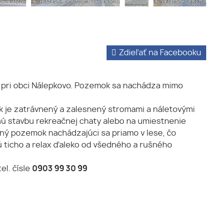
Zdieľať na Facebooku
a pri obci Nálepkovo. Pozemok sa nachádza mimo
k je zatrávnený a zalesnený stromami a náletovými
dnú stavbu rekreačnej chaty alebo na umiestnenie
kný pozemok nachádzajúci sa priamo v lese, čo
ú ticho a relax ďaleko od všedného a rušného
el. čísle
0903 99 30 99