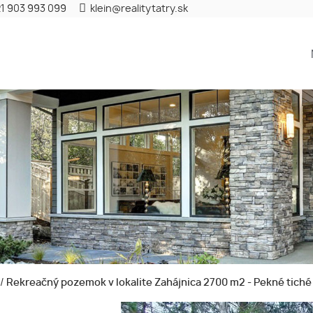
1 903 993 099
klein@realitytatry.sk
/
Rekreačný pozemok v lokalite Zahájnica 2700 m2 - Pekné tiché