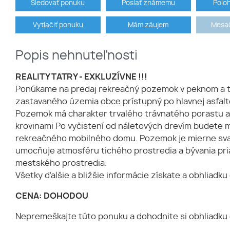
Sledovať ponuku
Poslať známemu
Polo
Vytlačiť ponuku
Mám záujem
Mesač
Popis nehnuteľnosti
REALITY TATRY - EXKLUZÍVNE !!!
Ponúkame na predaj rekreačný pozemok v peknom a tic
zastavaného územia obce prístupný po hlavnej asfalto
Pozemok má charakter trvalého trávnatého porastu a 
krovinami Po vyčistení od náletových drevím budete m
rekreačného mobilného domu. Pozemok je mierne svahov
umocňuje atmosféru tichého prostredia a bývania pria
mestského prostredia.
Všetky ďalšie a bližšie informácie získate a obhliadku
CENA: DOHODOU
Nepremeškajte túto ponuku a dohodnite si obhliadku 