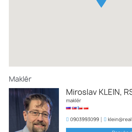
Maklér
Miroslav KLEIN, R
maklér
0903993099
klein@real