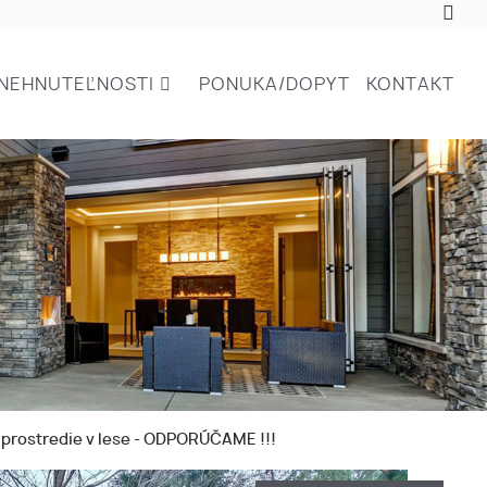
NEHNUTEĽNOSTI
PONUKA/DOPYT
KONTAKT
 prostredie v lese - ODPORÚČAME !!!