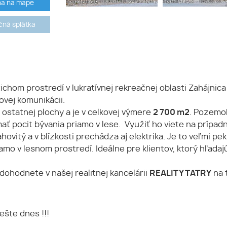
ha na mape
ná splátka
hom prostredí v lukratívnej rekreačnej oblasti Zahájnic
vej komunikácii.
ostatnej plochy a je v celkovej výmere
2 700 m2
. Pozemo
ať pocit bývania priamo v lese. Využiť ho viete na prípa
itý a v blízkosti prechádza aj elektrika. Je to veľmi pe
mo v lesnom prostredí. Ideálne pre klientov, ktorý hľadaj
 dohodnete v našej realitnej kancelárii
REALITY TATRY
na t
ešte dnes !!!