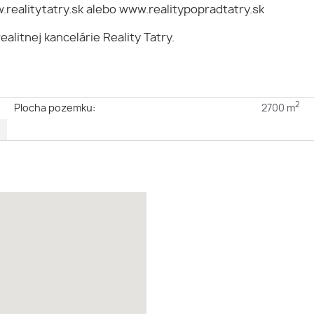
.realitytatry.sk alebo www.realitypopradtatry.sk
alitnej kancelárie Reality Tatry.
2
e
Plocha pozemku:
2700 m
é