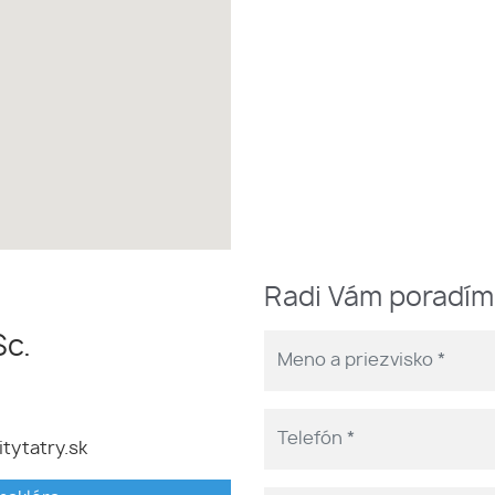
Radi Vám poradí
Sc.
itytatry.sk