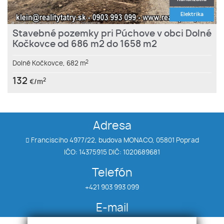
Elektrika
Stavebné pozemky pri Púchove v obci Dolné
Kočkovce od 686 m2 do 1658 m2
2
Dolné Kočkovce,
682 m
132
2
€/m
Adresa
Francisciho 4977/22, budova MONACO, 05801 Poprad
IČO: 14375915 DIČ: 1020689681
Telefón
+421 903 993 099
E-mail
klein@realitytatry.sk