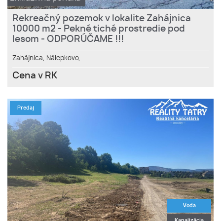
Rekreačný pozemok v lokalite Zahájnica
10000 m2 - Pekné tiché prostredie pod
lesom - ODPORÚČAME !!!
Zahájnica,
Nálepkovo,
Cena v RK
Predaj
Voda
Kanalizácia