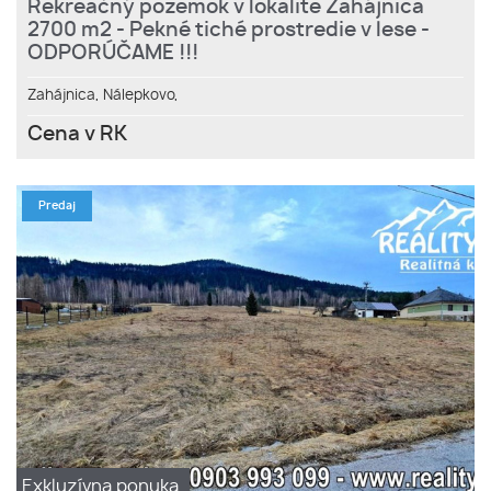
Rekreačný pozemok v lokalite Zahájnica
2700 m2 - Pekné tiché prostredie v lese -
ODPORÚČAME !!!
Zahájnica,
Nálepkovo,
Cena v RK
Predaj
Exkluzívna ponuka