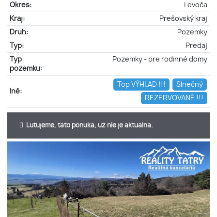
Okres:
Levoča
Kraj:
Prešovský kraj
Druh:
Pozemky
Typ:
Predaj
Typ
Pozemky - pre rodinné domy
pozemku:
Top VÝHĽAD !!!
Slnečný
Iné:
REZERVOVANÉ !!!
Ľutujeme, táto ponuka, už nie je aktuálna.