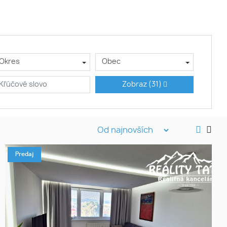
Okres
Obec
Zobraz
(31)
Predaj