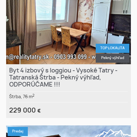
TOP LOKALITA
Pekný výhľad
Byt 4 izbový s loggiou - Vysoké Tatry -
Tatranská Štrba - Pekný výhľad,
ODPORÚČAME !!!
2
Štrba,
76 m
229 000
€
Predaj