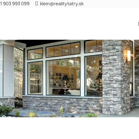
1 903 993 099
klein@realitytatry.sk