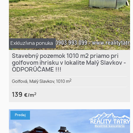
Exkluzívna ponuka
Stavebný pozemok 1010 m2 priamo pri
golfovom ihrisku v lokalite Malý Slavkov -
ODPORÚČAME !!!
2
Golfová,
Malý Slavkov,
1010 m
139
2
€/m
Predaj