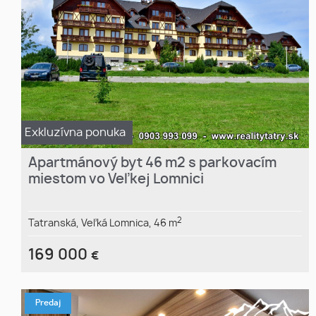
Exkluzívna ponuka
Apartmánový byt 46 m2 s parkovacím
miestom vo Veľkej Lomnici
2
Tatranská,
Veľká Lomnica,
46 m
169 000
€
Predaj