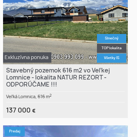
Slnečný
TOP lokalita
Exkluzívna ponuka
Všetky IS
Stavebný pozemok 616 m2 vo Veľkej
Lomnice - lokalita NATUR REZORT -
ODPORÚČAME !!!
2
Veľká Lomnica,
616 m
137 000
€
Predaj