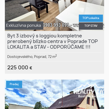
TOP Lokalita
Exkluzívna ponuka
TOP STAV
Byt 3 izbový s loggiou kompletne
prerobený blízko centra v Poprade TOP
LOKALITA a STAV - ODPORÚČAME !!!
2
Dostojevského,
Poprad,
72 m
225 000
€
Predaj