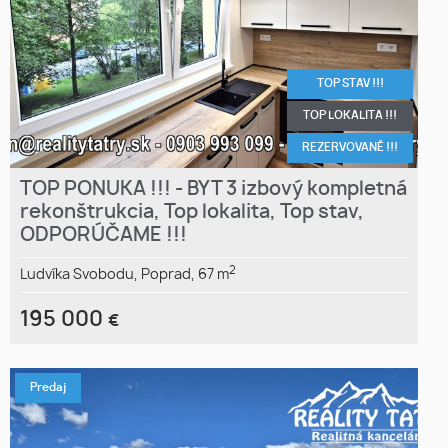
TOP STAV !!!
TOP LOKALITA !!!
REZERVOVANÉ !!!
TOP PONUKA !!! - BYT 3 izbový kompletná
rekonštrukcia, Top lokalita, Top stav,
ODPORÚČAME !!!
2
Ludvíka Svobodu,
Poprad,
67 m
195 000
€
Predaj