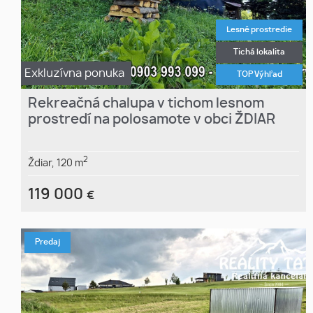
Lesné prostredie
Tichá lokalita
Exkluzívna ponuka
TOP Výhľad
Rekreačná chalupa v tichom lesnom
prostredí na polosamote v obci ŽDIAR
2
Ždiar,
120 m
119 000
€
Predaj