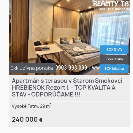
TOP STAV
Exkluzívny
Exkluzívna ponuka
TOP lokalita
Apartmán s terasou v Starom Smokovci
HREBIENOK Rezort I. - TOP KVALITA A
STAV - ODPORÚČAME !!!
2
Vysoké Tatry,
29 m
240 000
€