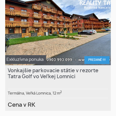
Exkluzívna ponuka
PREDANÉ !!!
Vonkajšie parkovacie státie v rezorte
Tatra Golf vo Veľkej Lomnici
2
Termálna,
Veľká Lomnica,
12 m
Cena v RK