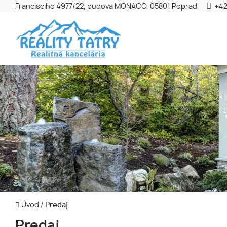
Francisciho 4977/22, budova MONACO, 05801 Poprad
+42
Úvod
/
Predaj
Predaj