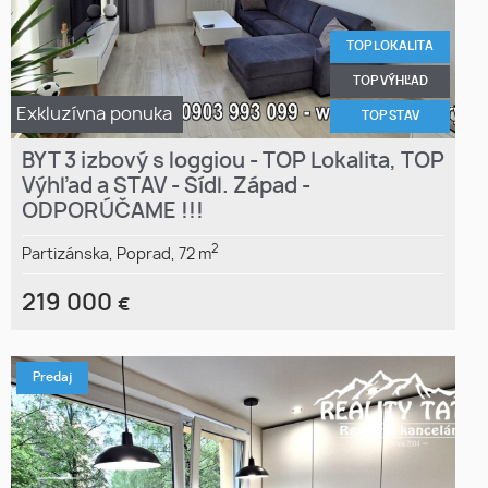
TOP LOKALITA
TOP VÝHĽAD
Exkluzívna ponuka
TOP STAV
BYT 3 izbový s loggiou - TOP Lokalita, TOP
Výhľad a STAV - Sídl. Západ -
ODPORÚČAME !!!
2
Partizánska,
Poprad,
72 m
219 000
€
Predaj