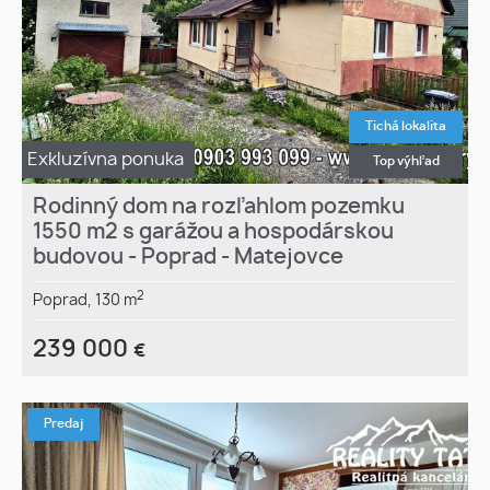
Tichá lokalita
Exkluzívna ponuka
Top výhľad
Rodinný dom na rozľahlom pozemku
1550 m2 s garážou a hospodárskou
budovou - Poprad - Matejovce
2
Poprad,
130 m
239 000
€
Predaj