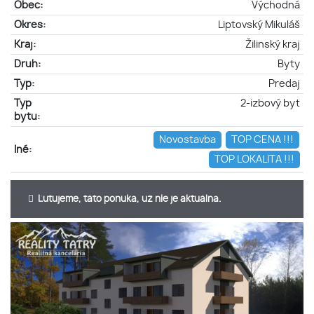
Obec:
Východná
Okres:
Liptovský Mikuláš
Kraj:
Žilinský kraj
Druh:
Byty
Typ:
Predaj
Typ
2-izbový byt
bytu:
Novostavba
TOP CENA !!!
Iné:
TOP LOKALITA !!!
Ľutujeme, táto ponuka, už nie je aktuálna.