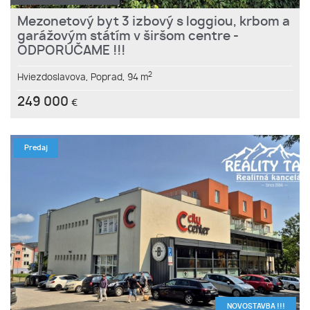
Mezonetový byt 3 izbový s loggiou, krbom a
garážovým státím v širšom centre -
ODPORÚČAME !!!
2
Hviezdoslavova,
Poprad,
94 m
249 000
€
Predaj
NOVOSTAVBA !!!