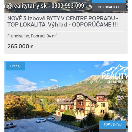
TOP LOKALITA !!!
NOVÉ 3 izbové BYTY V CENTRE POPRADU -
TOP LOKALITA, Výhľad - ODPORÚČAME !!!
2
Francisciho,
Poprad,
94 m
265 000
€
Predaj
TOP Výhľad