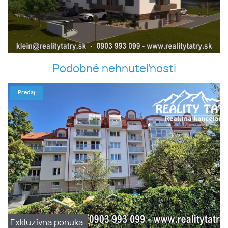
Podobné nehnuteľnosti
Predaj
Exkluzívna ponuka