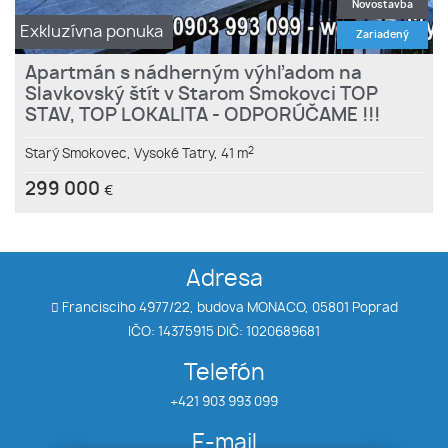
Novostavba
Exkluzívna ponuka
Zariadený
Apartmán s nádherným výhľadom na
Slavkovský štít v Starom Smokovci TOP
STAV, TOP LOKALITA - ODPORÚČAME !!!
2
Starý Smokovec,
Vysoké Tatry,
41 m
299 000
€
Adresa
Francisciho 4977/22, budova MONACO, 05801 Poprad
IČO: 14375915 DIČ: 1020689681
Telefón
+421 903 993 099
E-mail